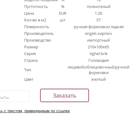
Пустотность
%
полнотелый
Цена
EUR
1.26
Кол-во в м2
шт
57
Поверхность
ручная формовка;гладкая
Производитель
engels кирпич
Производство
импортный
Размер
210x100x65
Серия
tighel brik
Страна
Голландия
лицевой;облицовочный;ручной
Тип
формовки
Цвет
желтый
ь с текстом, приведенным по ссылке